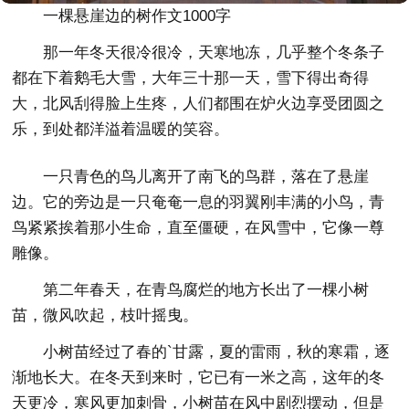
一棵悬崖边的树作文1000字
那一年冬天很冷很冷，天寒地冻，几乎整个冬条子
都在下着鹅毛大雪，大年三十那一天，雪下得出奇得
大，北风刮得脸上生疼，人们都围在炉火边享受团圆之
乐，到处都洋溢着温暖的笑容。
一只青色的鸟儿离开了南飞的鸟群，落在了悬崖
边。它的旁边是一只奄奄一息的羽翼刚丰满的小鸟，青
鸟紧紧挨着那小生命，直至僵硬，在风雪中，它像一尊
雕像。
第二年春天，在青鸟腐烂的地方长出了一棵小树
苗，微风吹起，枝叶摇曳。
小树苗经过了春的`甘露，夏的雷雨，秋的寒霜，逐
渐地长大。在冬天到来时，它已有一米之高，这年的冬
天更冷，寒风更加刺骨，小树苗在风中剧烈摆动，但是