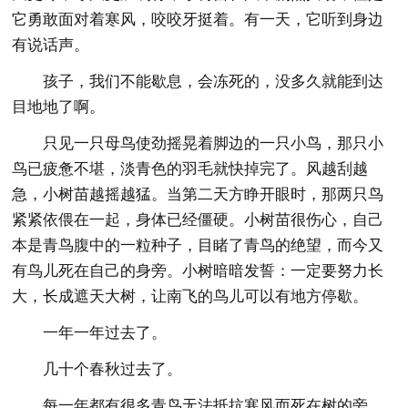
它勇敢面对着寒风，咬咬牙挺着。有一天，它听到身边
有说话声。
孩子，我们不能歇息，会冻死的，没多久就能到达
目地地了啊。
只见一只母鸟使劲摇晃着脚边的一只小鸟，那只小
鸟已疲惫不堪，淡青色的羽毛就快掉完了。风越刮越
急，小树苗越摇越猛。当第二天方睁开眼时，那两只鸟
紧紧依偎在一起，身体已经僵硬。小树苗很伤心，自己
本是青鸟腹中的一粒种子，目睹了青鸟的绝望，而今又
有鸟儿死在自己的身旁。小树暗暗发誓：一定要努力长
大，长成遮天大树，让南飞的鸟儿可以有地方停歇。
一年一年过去了。
几十个春秋过去了。
每一年都有很多青鸟无法抵抗寒风而死在树的旁