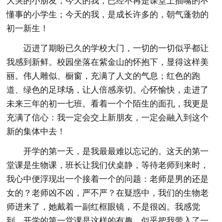
大哭的小朋友；今天的我，已经不再是课堂上插嘴的不
懂事的小学生；今天的我，是成长许多的，朝气蓬勃的
初一新生！
迈进了期盼已久的学校大门，一切的一切似乎都让
我感到新鲜。校园坐落在紫金山的怀抱下，显得这样美
丽。伟人雕似、橱窗，充满了人文的气息；红色的跑
道、绿色的足球场，让人倍感亲切。心怀愉快，走进了
未来三年的初一七班。看着一个个陌生的面孔，我更是
充满了信心：我一定会交上新朋友，一定会融入到这个
新的集体中去！
开学的第一天，是我最最难以忘记的。这天的第一
堂课是生物课，班长让我们伏桌静，等待老师到来时，
我心中便浮现出一个接着一个的问题：老师是男的还是
女的？老师凶不凶，严不严？在疑惑中，我们的生物老
师进来了，她戴着一副红框眼镜，不是很凶。我感觉
到，开学的第一堂课是这样的有趣，似乎把我带入了一