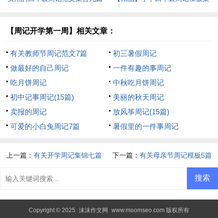
锦7篇
【周记开学第一周】相关文章：
有关教师节周记范文7篇
初三暑假周记
做最好的自己周记
一件有趣的事周记
吃月饼周记
中秋吃月饼周记
初中记事周记(15篇)
美丽的秋天周记
卖报的周记
放风筝周记(15篇)
可爱的小白兔周记7篇
暑假里的一件事周记
上一篇：
有关开学周记集锦七篇
下一篇：
有关母亲节周记模板5篇
Copyright © 2025
沫沫作文网
www.moomseo.com 版权所有