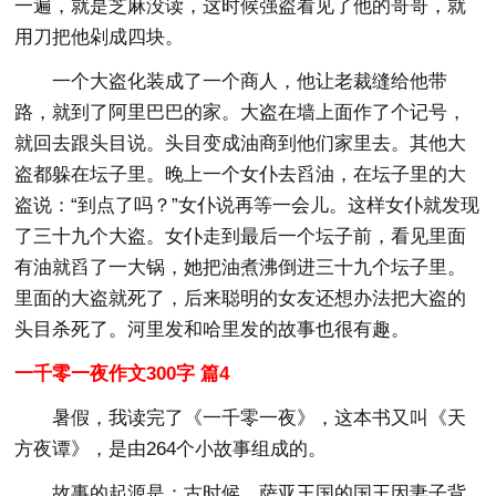
一遍，就是芝麻没读，这时候强盗看见了他的哥哥，就
用刀把他剁成四块。
一个大盗化装成了一个商人，他让老裁缝给他带
路，就到了阿里巴巴的家。大盗在墙上面作了个记号，
就回去跟头目说。头目变成油商到他们家里去。其他大
盗都躲在坛子里。晚上一个女仆去舀油，在坛子里的大
盗说：“到点了吗？”女仆说再等一会儿。这样女仆就发现
了三十九个大盗。女仆走到最后一个坛子前，看见里面
有油就舀了一大锅，她把油煮沸倒进三十九个坛子里。
里面的大盗就死了，后来聪明的女友还想办法把大盗的
头目杀死了。河里发和哈里发的故事也很有趣。
一千零一夜作文300字 篇4
暑假，我读完了《一千零一夜》，这本书又叫《天
方夜谭》，是由264个小故事组成的。
故事的起源是：古时候，萨亚王国的国王因妻子背