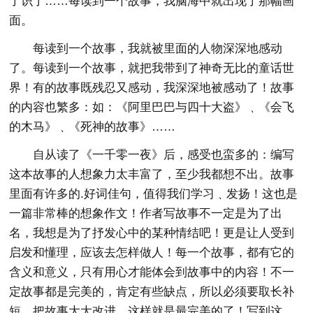
了识了……每读到一个故事，我脑海中就出现了那幅画
面。
每读到一个故事，我就被里面的人物深深地感动
了。每读到一个故事，就把我带到了神奇无比的童话世
界！有的故事既残忍又感动，我深深地被感动了！故事
的内容也繁多：如：《阿里巴巴与四十大盗》﹑《会飞
的木马》﹑《死神的故事》……
自从读了《一千零一夜》后，感受也蛮多的：编写
这本故事的人想象力太丰富了，至少我都想不出。故事
里面有许多的.好词佳句，值得我们学习﹑发扬！这也是
一篇非常棒的想象作文！作者写故事不一定是为了出
名，我想是为了抒发心中的某种情结吧！更是让人受到
启发和懂理，应该去怎样做人！每一个故事，都有它的
含义和意义，只有用心才能体会到故事中的内容！不一
定故事都是完美的，肯定有些缺点，所以必须要取长补
短，把故事大大改进，这样就是最完美的了！写到这