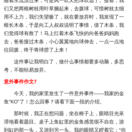
随着水流漂过来，可是风一吹又把球吹远了。接着，我
们又把两根树枝用叶草捆起来，去拨球，可惜树枝太细
用不上力，我们失望极了，就在要放弃时，我发现了一
根长木条，于是向工人叔叔说明了事情，借了木条，我
们觉得球有救了！马上扛着木条飞快的向爸爸妈妈跑
去，爸爸接过木条，小心翼翼地向球伸去，一点一点地
往回拨，终于将球捞了上来！
这件事让我明白了，做什么事情都要多动脑，多思
考，不能轻易放弃。
意外事件作文7
今天，我的家里发生了一件意外事件――我家的金
鱼“KO”了！怎么回事？请看下面一段的介绍。
那时候，我正在想问题，坐在椅子上，眼睛目光呆
滞地看着题目。桌子上鱼缸里的金鱼感觉很不自在，游
到缸的那一头，又游到另一头。我的眼睛又瞪着它：“你