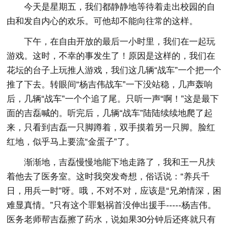
今天是星期五，我们都静静地等待着走出校园的自
由和发自内心的欢乐。可他却不能向往常的这样。
下午，在自由开放的最后一小时里，我们在一起玩
游戏。这时，不幸的事发生了！原因是这样的，我们在
花坛的台子上玩推人游戏，我们这几辆“战车”一个把一个
推了下去。转眼间“杨吉伟战车”一下没站稳，几声轰响
后，几辆“战车”一个个追了尾。只听一声“啊！”这是最下
面的吉磊喊的。听完后，几辆“战车”陆陆续续地爬了起
来，只看到吉磊一只脚蹲着，双手摸着另一只脚。脸红
红地，似乎马上要流“金蛋子”了。
渐渐地，吉磊慢慢地能下地走路了，我和王一凡扶
着他去了医务室。这时我突发奇想，俗话说：“养兵千
日，用兵一时”呀。哦，不对不对，应该是“兄弟情深，困
难显真情。”只有这个罪魁祸首没伸出援手-----杨吉伟。
医务老师帮吉磊擦了药水，说如果30分钟后还疼就只有