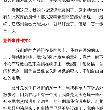
我如何躲避敌人的攻击，还要教我如何捕捉猎物呢……”
看到这里，我的心被深深地震撼了。原来动物们也
有如此深厚的感情！那只家燕希望奇迹能够出现……最
终，它感到自己无能为力，就只好走了。但是，它一步
三回头……
意外事件作文4
一阵刺眼的光芒照在我的脸上。我躺在医院的床
上，脚感到疼痛。我想起刚才发生的意外，竟然一时不
小心而导致自己现在躺在病床上。我感到非常懊恼，苦
闷和无奈，因为自己像被关到监狱的犯人，不能自由自
在的走动。
意外是发生在暑假的某一天，当我和家人在饭店外
散步时，因为在地上有一个洞，我像是无头苍蝇一样不
知不觉竟然踩进那个洞里。那一剎那我惊慌失措。赶紧
把那只脚缩起来，但事情早已经不堪设想了，我的小腿