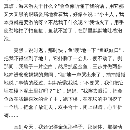
真烦，游来游去干什么？”金鱼像听懂了我的话，用它那
又大又黑的眼睛委屈地看着我，好像在说：“小主人，我
本身就是要游的呀？不然我干什么呢？”我恼火了，用手
使劲地拍了拍鱼缸，鱼就不游了，在那里默默地吐着泡
泡。
突然，说时迟，那时快，鱼“嗖”地一下 “鱼跃缸口”，
把我吓得坐到了地上。它扑腾了一会儿，便不动了。刹
那间，我脑子一片空白，然后抓起金鱼，三步并做两步
地冲进爸爸妈妈的房间，“哇”地一声哭出来了，抽抽搭搭
地说了事情的经过。妈妈安慰我说：“不要哭，我们把它
埋在楼下泥土里好吗？”“好，妈妈。”我擦去眼泪，把金
鱼放在我最喜欢的盒子里，跑下楼，在花坛的中间挖了
一个坑，把盒子放进去，双手合十，闭上眼睛，心里祈
祷……
直到今天，我还记得金鱼那样子、那身体、那摆动