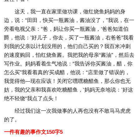
这天，我一直在家里做功课，做红烧鱼妈妈的身
边，说：“田田，快买一瓶酱油，酱油没了，”我说，在一
旁看电视父亲：“爸，妈让你买一瓶酱油，‘爸爸知道伯
爵，他说：’好儿子，你去，买了一瓶酱油，右爸爸”我看
到我的父亲以计划没用的，他们自己买的？我百米冲刺
的速度购回，怕红烧鱼酱。我把我的母亲“酱油”，然后去
写作业。妈妈看着生气地说：“我告诉你买酱油，醋，你
怎么买”我看着真的'买成醋，他说：“店里做了错误的，
我觉得他—现在应该！关闭它嘿嘿糖醋鱼，那么你也无
妨，我的父亲和我喜欢吃糖醋鱼，‘妈妈无奈地说：’好这
绝不轻饶“我点了点头！
经过我们这一次我做事的人再也没有不敢马马虎虎
的了。
一件有趣的事作文150字5