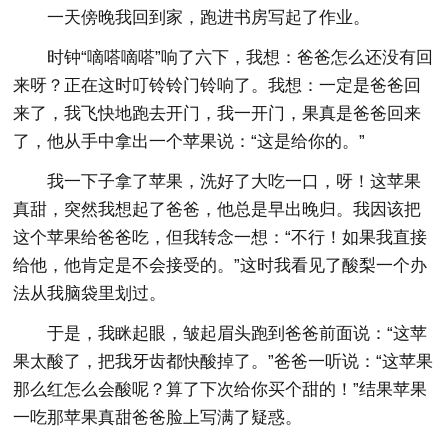
一天傍晚我回到家，跑进书房写起了作业。
时钟“嘀嗒嘀嗒”响了六下，我想：爸爸怎么还没有回
来呀？正在这时叮铃铃门铃响了。我想：一定是爸爸回
来了，我飞快地跑去开门，我一开门，果真是爸爸回来
了，他从手中拿出一个苹果说：“这是给你的。”
我一下子拿了苹果，洗好了大吃一口，呀！这苹果
真甜，突然我想起了爸爸，他总是早出晚归。我因该把
这个苹果给爸爸吃，但我转念一想：“不行！如果我直接
给他，他肯定是不会接受的。”这时我看见了酸梨一个办
法从我脑袋里划过。
于是，我眯起眼，皱起眉头跑到爸爸前面说：“这苹
果太酸了，把我牙齿都快酸掉了。”爸爸一听说：“这苹果
那么红怎么会酸呢？算了下次给你买个甜的！”结果苹果
一吃那苹果真甜爸爸脸上写满了疑惑。