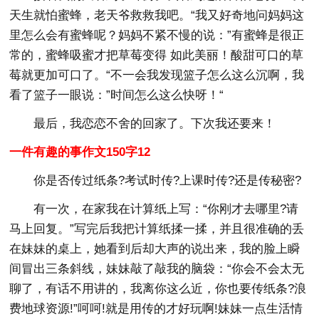
天生就怕蜜蜂，老天爷救救我吧。“我又好奇地问妈妈这
里怎么会有蜜蜂呢？妈妈不紧不慢的说：”有蜜蜂是很正
常的，蜜蜂吸蜜才把草莓变得 如此美丽！酸甜可口的草
莓就更加可口了。“不一会我发现篮子怎么这么沉啊，我
看了篮子一眼说：”时间怎么这么快呀！“
最后，我恋恋不舍的回家了。下次我还要来！
一件有趣的事作文150字12
你是否传过纸条?考试时传?上课时传?还是传秘密?
有一次，在家我在计算纸上写：“你刚才去哪里?请
马上回复。”写完后我把计算纸揉一揉，并且很准确的丢
在妹妹的桌上，她看到后却大声的说出来，我的脸上瞬
间冒出三条斜线，妹妹敲了敲我的脑袋：“你会不会太无
聊了，有话不用讲的，我离你这么近，你也要传纸条?浪
费地球资源!”呵呵!就是用传的才好玩啊!妹妹一点生活情