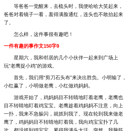
等爸爸一觉醒来，去梳头时，我便哈哈大笑起来，
爸爸对着镜子一看，羞得满脸通红，连头也不敢抬起来
了。
怎么样，这件事很有趣吧！
一件有趣的事作文150字9
星期六，我和邻居的几个小伙伴一起来到广场上
玩“老鹰捉小鸡”的游戏。
首先，我们用“剪刀石头布”来决出胜负。小明输了，
小红赢了，小明做老鹰，小红做鸡妈妈。
游戏开始了，鸡妈妈目不转睛地盯着老鹰，老鹰也
目不转睛地盯着鸡宝宝。老鹰趁着鸡妈妈不注意，向上
一扑，我来不急躲闪，就抓到我了。现在轮到我来做老
鹰了，鸡妈妈目不转睛地盯着我，我向鸡宝宝扑了几
次，都没抓到鸡宝宝，累得我满头大汗。突然，我脑筋