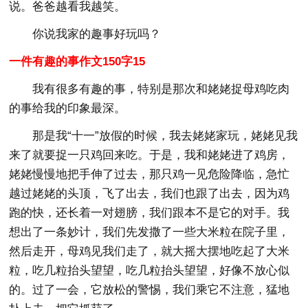
说。爸爸越看我越笑。
你说我家的趣事好玩吗？
一件有趣的事作文150字15
我有很多有趣的事，特别是那次和姥姥捉母鸡吃肉
的事给我的印象最深。
那是我“十一”放假的时候，我去姥姥家玩，姥姥见我
来了就要捉一只鸡回来吃。于是，我和姥姥进了鸡房，
姥姥慢慢地把手伸了过去，那只鸡一见危险降临，急忙
越过姥姥的头顶，飞了出去，我们也跟了出去，因为鸡
跑的快，还长着一对翅膀，我们跟本不是它的对手。我
想出了一条妙计，我们先发撒了一些大米粒在院子里，
然后走开，母鸡见我们走了，就大摇大摆地吃起了大米
粒，吃几粒抬头望望，吃几粒抬头望望，好像不放心似
的。过了一会，它放松的警惕，我们乘它不注意，猛地