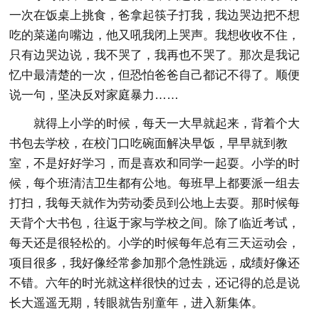
一次在饭桌上挑食，爸拿起筷子打我，我边哭边把不想
吃的菜递向嘴边，他又吼我闭上哭声。我想收收不住，
只有边哭边说，我不哭了，我再也不哭了。那次是我记
忆中最清楚的一次，但恐怕爸爸自己都记不得了。顺便
说一句，坚决反对家庭暴力……
就得上小学的时候，每天一大早就起来，背着个大
书包去学校，在校门口吃碗面解决早饭，早早就到教
室，不是好好学习，而是喜欢和同学一起耍。小学的时
候，每个班清洁卫生都有公地。每班早上都要派一组去
打扫，我每天就作为劳动委员到公地上去耍。那时候每
天背个大书包，往返于家与学校之间。除了临近考试，
每天还是很轻松的。小学的时候每年总有三天运动会，
项目很多，我好像经常参加那个急性跳远，成绩好像还
不错。六年的时光就这样很快的过去，还记得的总是说
长大遥遥无期，转眼就告别童年，进入新集体。