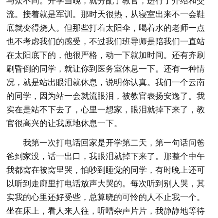
与众不同。开学当晚，就分配了教官，进行了介绍和交
流。接着就是军训。那时天很热，从寝室出来不一会鞋
底就变得烧人。但那些打着太阳伞，喝着水的老师一点
也不考虑我们的感受，不过我们班导师是陪我们一直站
在太阳底下的，他很严格，动一下就加时间。还有齐刷
刷昏倒的同学，就让你到医务室休息一下。还有一种情
况，就是站出眼泪就休息，说明你认真。我们一个云南
的同学，因为站一会就流眼泪，被教官表扬安逸了。我
实在是站不下去了，心里一想家，眼泪就掉下来了，教
官很高兴的让我原地休息一下。
我第一次打电话回家是开学第二天，第一句话问爸
爸到家没，话一出口，我眼泪就掉下来了。那整个中午
我都窝在被窝里哭，怕吵到睡觉的同学，有时晚上还可
以听到走廊里打电话放声大哭的。每次听到别人哭，其
实我的心里还好受些，总算晓的可怜的人不止我一个。
坐在床上，看人来人往，听嘈杂声片片，我静静地等待