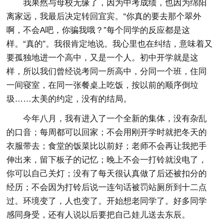
我果然与母校无缘了，因为中考成绩，也因为绵阳
离家远，我最后决定转回宜宾。“你真的要去那个翠外
啊，不会A吧，你骗我哦？”每个同学的反应都是这
样。“真的”。我很肯定地说。我心里也在纠结，意味着又
要孤独地进一个高中，又是一个人。初中开学就是这
样，所以我们曾经说考同一所高中，分同一个班，住同
一间寝室，在同一张餐桌上吃饭，按以前的顺序倒垃
圾……太美的约定，没有的结局。
今年八月，我有进入了一个全新的集体，没有杂乱
的口音；每周都可以回家；不会用刚开学时就把冬天的
衣服带去；食堂的饭菜比以前好；老师不会再让我把手
伸出来，留下板子的记忆；晚上不会一打铃就没电了，
你可以自己关灯；没有了每天很认真做了后还被扣分的
经历；不会因为打铃后说一连句话被罚站厕所到十二点
过。环境变了，人也变了。开始想老同学了。好多同学
感同身受，还有人说以后要把自己娃儿送去东辰。