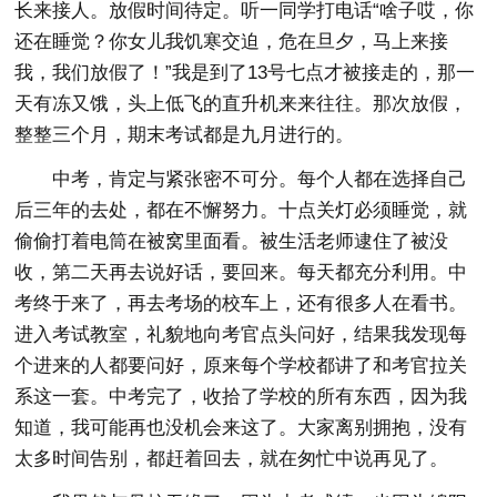
长来接人。放假时间待定。听一同学打电话“啥子哎，你
还在睡觉？你女儿我饥寒交迫，危在旦夕，马上来接
我，我们放假了！”我是到了13号七点才被接走的，那一
天有冻又饿，头上低飞的直升机来来往往。那次放假，
整整三个月，期末考试都是九月进行的。
中考，肯定与紧张密不可分。每个人都在选择自己
后三年的去处，都在不懈努力。十点关灯必须睡觉，就
偷偷打着电筒在被窝里面看。被生活老师逮住了被没
收，第二天再去说好话，要回来。每天都充分利用。中
考终于来了，再去考场的校车上，还有很多人在看书。
进入考试教室，礼貌地向考官点头问好，结果我发现每
个进来的人都要问好，原来每个学校都讲了和考官拉关
系这一套。中考完了，收拾了学校的所有东西，因为我
知道，我可能再也没机会来这了。大家离别拥抱，没有
太多时间告别，都赶着回去，就在匆忙中说再见了。