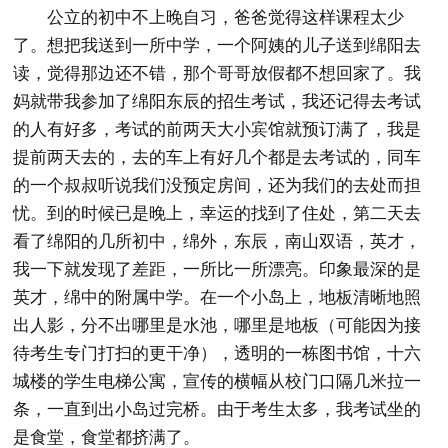
公立的初中不上晚自习，爸爸觉得这样课程太少
了。想把我送到一所中学，一个阿姨的儿子送到绵阳去
读，觉得那边还不错，那个哥哥放假都不想回家了。我
妈就带我参加了绵阳东辰的招生考试，我还记得去考试
的人有好多，考试的前两天大小宾馆就预订满了，我是
提前两天去的，去的车上有好几个都是去考试的，同车
的一个叔叔听说我们没预定房间，还为我们的去处而担
忧。到的时候已是晚上，幸运的找到了住处，第二天去
看了绵阳的几所初中，绵外，东辰，南山双语，英才，
我一下就发现了差距，一所比一所漂亮。印象最深的是
英才，绵中的附属中学。在一个小岛上，地板清晰地照
出人影，分不出哪里是水池，哪里是地板（可能因为接
待考生专门打扫的更干净），透明的一栋图书馆，十六
城楼的学生电梯公寓，宣传的横幅从校门口隔几米拉一
条，一直到出小岛过完桥。由于考生太多，我考试坐的
是食堂，食堂都挤满了。