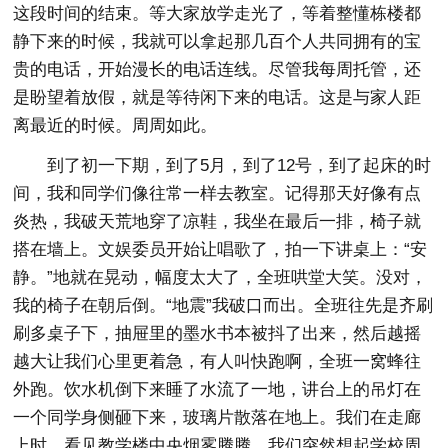
这段时间的结束。等大家放学走光了，等着整懂栋楼都
静下来的时候，我就可以拿起那几百个人共同拥有的宝
贵的电话，开始漫长的电话连线。尽管我每周托管，还
是盼望着放假，就是等待闲下来的电话。这是与家人距
离最近的时候。周周如此。
到了初一下期，到了5月，到了12号，到了起床的时
间，我和同学们像往常一样去教室。记得那天好像有点
炎热，我破天荒地穿了凉鞋，我坐在最后一排，椅子就
搭在墙上。文娱委员开始让唱歌了，拍一下讲桌上：“安
静。”地就在晃动，幅度太大了，全班哄堂大笑。没对，
我的椅子在朝后倒。“地震”我破口而出。全班往先是齐刷
刷多桌子下，抽屉里的墨水书本被抖了出来，然后越摇
越大让我们心里更着急，有人叫快跑啊，全班一窝蜂往
外跑。饮水机倒下来睡了水流了一地，讲台上的吊灯在
一个同学身侧砸下来，玻璃片散落在地上。我们在走廊
上时，看见教学楼中央烟雾腾腾，我们突然想起学校周