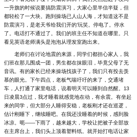
一升旗的时候说要搞防震演习，大家心里半信半疑，但
都轻松了一大块。跑到操场已人山人海，才知道这不是
防震演习，是老天爷给我们开的'玩笑。停电了。停水
了。电话打不通过了。我们的班主任不知道在哪里。只
看见英语老师满头是泡泡从理发室跑出来。
老师们在讨论地震的来源，同学们都担心家人，我
们班在那儿围成一团，男生都在抹眼泪，毕竟父母了无
音讯。有的家长已经来操场找孩子了，我们只有投去羡
慕的眼光。下午四点，老板气喘吁吁的来了，交通堵
车，人打通了家里电话，说着明天可以睡到自然醒。13
日凌晨3点过，我才睡着就感觉地在动，有余震。有坐起
来的同学，但大部分人睡得安稳，老板刚才还在巡逻，
估计刚睡下，继续睡吧。在我还没睡着的时候，感到脸
冰凉。呃——下雨了，越来越大，学校让把被子全部放
在主席台上，我们头上顶着塑料纸。就开始打电话让家