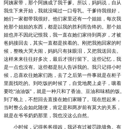
阿姨家带，那个阿姨成了我干爹。所以，妈妈说，自从
我生下来开始，我就没喝过一口母乳。干爹待我很好，
她们一家都带我很好。他们家里还有一个姐姐，每次我
抢那个姐姐的东西，都是以我的胜利而告终的。那个姐
姐也并不因此记恨我，我一直在她们家待到两岁，才被
爸妈接回去，其实一直都是挨着的。刚把我抱回家的时
候，整晚大哭大闹，妈妈只有抹眼泪，又把我送回去。
这样来来往往好多次，最后才强行留下。这些记忆，我
是一点也没有。这些都是别人告诉我的。我只记得小时
候，总喜欢往她家们跑，去了之后第一件事就是在柜子
里面找吃的。到吃饭的时候了，自觉地爬上桌子，嚷着
要吃“油油饭”，就是一种只和了香油、豆油和味精的饭。
到了晚上，不想回去直接在她们家睡了。现在想起来，
当时整么会如此随便，肯定是和两岁前有莫大的关系，
就是在爷爷奶奶那里，我也没这么自然。
小时候，记得爸爸很凶，我还有过被罚跪墙角。有