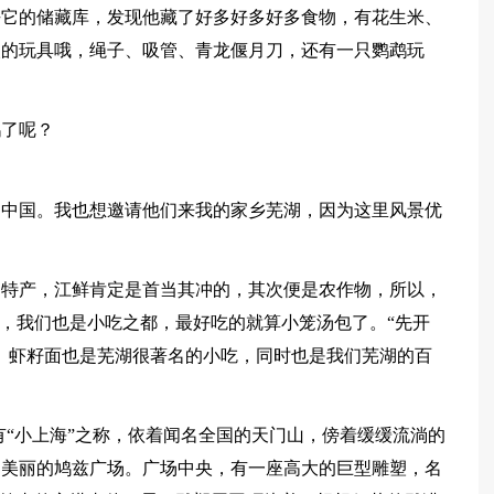
去它的储藏库，发现他藏了好多好多好多食物，有花生米、
欢的玩具哦，绳子、吸管、青龙偃月刀，还有一只鹦鹉玩
鹉了呢？
来到中国。我也想邀请他们来我的家乡芜湖，因为这里风景优
为特产，江鲜肯定是首当其冲的，其次便是农作物，所以，
外，我们也是小吃之都，最好吃的就算小笼汤包了。“先开
。虾籽面也是芜湖很著名的小吃，同时也是我们芜湖的百
有“小上海”之称，依着闻名全国的天门山，傍着缓缓流淌的
是美丽的鸠兹广场。广场中央，有一座高大的巨型雕塑，名