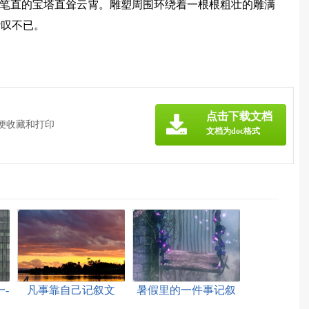
座笔直的宝塔直耸云霄。雕塑周围环绕着一根根粗壮的雕满
赞叹不已。
》
点击下载文档
方便收藏和打印
文档为doc格式
-
凡事靠自己记叙文
暑假里的一件事记叙
文