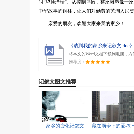
叫“鸠顶泽瑞”。从控制鸟瞰，整座雕塑像一
中华故事的铜柱，让人们对勤劳的芜湖人民
亲爱的朋友，欢迎大家来我的家乡！
《请到我的家乡来记叙文.doc
将本文的Word文档下载到电脑，
推荐度：
记叙文图文推荐
家乡的变化记叙文
藏在雨伞下的爱-初一
记叙文