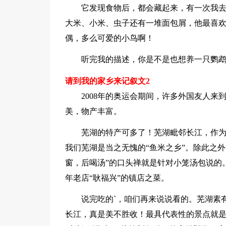
它发现食物后，都会藏起来，有一次我
大米、小米、虫子还有一堆面包屑，他最喜
偶，多么可爱的小鸟啊！
听完我的描述，你是不是也想养一只鹦
请到我的家乡来记叙文2
2008年的奥运会期间，许多外国友人
美，物产丰富。
芜湖的特产可多了！芜湖毗邻长江，作
我们芜湖是当之无愧的“鱼米之乡”。除此之
窗，后喝汤”的口头禅就是针对小笼汤包说的
年老店“耿福兴”的镇店之菜。
说完吃的`，咱们再来说说看的。芜湖素
长江，真是美不胜收！最具代表性的景点就