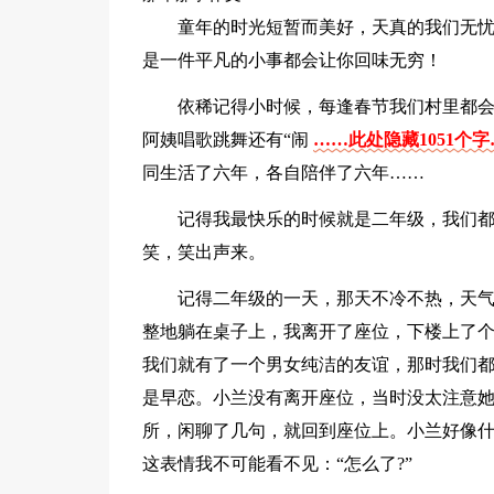
童年的时光短暂而美好，天真的我们无
是一件平凡的小事都会让你回味无穷！
依稀记得小时候，每逢春节我们村里都
阿姨唱歌跳舞还有“闹
……此处隐藏1051个
同生活了六年，各自陪伴了六年……
记得我最快乐的时候就是二年级，我们
笑，笑出声来。
记得二年级的一天，那天不冷不热，天
整地躺在桌子上，我离开了座位，下楼上了
我们就有了一个男女纯洁的友谊，那时我们
是早恋。小兰没有离开座位，当时没太注意她
所，闲聊了几句，就回到座位上。小兰好像
这表情我不可能看不见：“怎么了?”