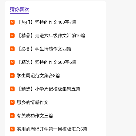
猜你喜欢
【热门】坚持的作文400字7篇
【精品】走进六年级作文汇编10篇
【必备】学生情感作文四篇
【精选】坚持的作文600字6篇
学生周记范文集合8篇
【精选】小学周记模板集锦五篇
思乡的情感作文
有关成功作文三篇
实用的周记开学第一周模板汇总6篇