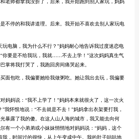
妈和老师都拿我没折了，后来，我开始跑到别人家玩，妈妈
只是不停的和我讲道理。后来。我开始不喜欢去别人家玩电
天玩电脑，我为什么不行？”妈妈耐心地告诉我过度迷恋电
“你要是不给我玩，我就……不去上学！”这次妈妈真生气
个巴掌将我打哭了，我跑回房间痛哭起来。
上买面包吃，我偏要她给我做粥吃。她让我出去玩，我偏要
对妈妈说：“我不上学了！”妈妈本来就很火了，这一次火
？”我怀恨地说：“不去就是不去！”妈妈拿出衣架要打我，
阳光暴露了我的傻。在这人山人海的城市，我又能去向何
尔有一个小弟弟或小妹妹悄悄地对妈妈说：“妈妈，这个
着我，时间过的很快，从上午变成中午。我的肚子咕咕地