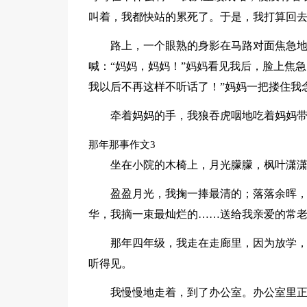
叫着，我都快站的累死了。于是，我打算回
路上，一个眼熟的身影在马路对面焦急
喊：“妈妈，妈妈！”妈妈看见我后，脸上焦
我以后不再这样不听话了！”妈妈一把搂住我
牵着妈妈的手，我狼吞虎咽地吃着妈妈
那年那事作文3
坐在小院的木椅上，月光朦朦，枫叶潇
盈盈月光，我掬一捧最清的；落落余晖
华，我摘一束最灿烂的……送给我亲爱的常
那年四年级，我走在走廊里，因为放学
听得见。
我慢慢地走着，到了办公室。办公室里