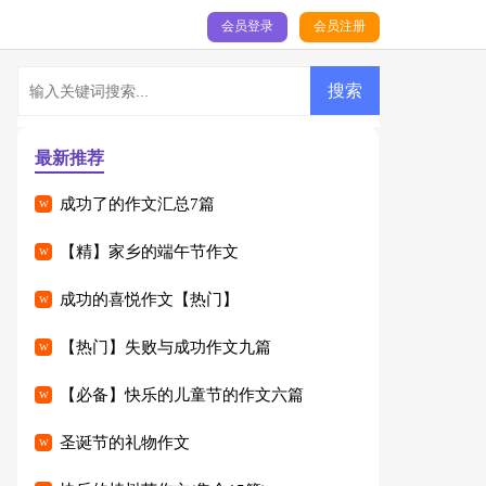
会员登录
会员注册
最新推荐
成功了的作文汇总7篇
【精】家乡的端午节作文
成功的喜悦作文【热门】
【热门】失败与成功作文九篇
【必备】快乐的儿童节的作文六篇
圣诞节的礼物作文