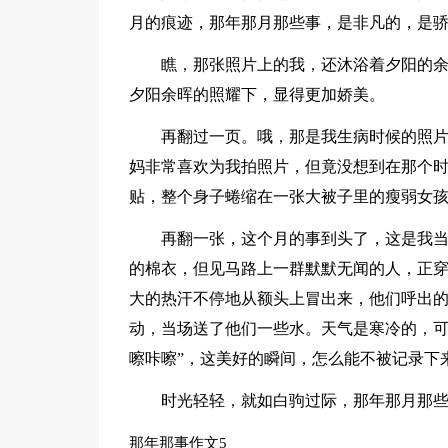
月的痕迹，那年那月那些事，是非凡的，是
瞧，那张照片上的我，还沐浴着夕阳的余
夕阳余晖的照耀下，显得更加娇美。
再翻过一页。哦，那是我生病时候的照
妈非常喜欢为我拍照片，但竟没想到在那个
贴，整个身子蜷缩在一张大被子里的瘦弱女
再翻一张，这个月的事到头了，这是我
的棉衣，但见马路上一群默默无闻的人，正
大的热汗不停地从额头上冒出来，他们呼出
动，当场送了他们一些水。天气是寒冷的，可
嚓咔嚓”，这美好的瞬间，怎么能不被记录下
时光轻轻，就如白驹过际，那年那月那
那年那事作文5