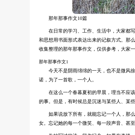
那年那事作文10篇
在日常的学习、工作、生活中，大家都
和思想用书面形式表达出来的记叙方式。那
收集整理的那年那事作文，仅供参考，大家
那年那事作文1
今天不是阴雨绵绵的一天，也不是微风
诺，为了一首歌，一个人。
在这么一个春暮夏初的早晨，理当不应
的事。但是，有时候总是沉迷与某些人、某
如果说放下所有，就能忘记一个人，那
女。忘记她的每一个微笑、每一段声音、甚