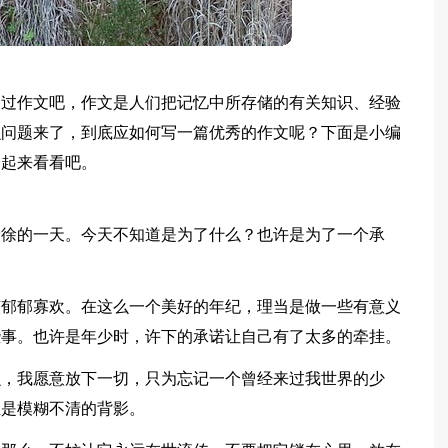
写过作文吧，作文是人们把记忆中所存储的有关知识、经验
么问题来了，到底应如何写一篇优秀的作文呢？下面是小编
一起来看看吧。
徐徐的一天。今天不知道是为了什么？也许是为了一个承
该郁郁寡欢。在这么一个美好的年纪，理当是做一些有意义
些事。也许是年少时，许下的承诺让自己有了太多的牵挂。
么，我愿意放下一切，只为忘记一个曾经来过我世界的少
至是模糊不清的背影。