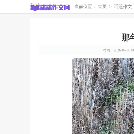
当前位置：
首页
>
话题作文
那
时间：2026-06-06 06