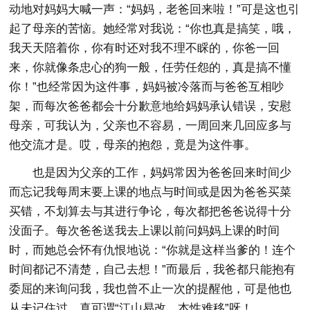
动地对妈妈大喊一声：“妈妈，老爸回来啦！”可是这也引
起了母亲的苦恼。她经常对我说：“你也真是搞笑，哦，
我天天陪着你，你有时还对我不理不睬的，你爸一回
来，你就像条忠心的狗一般，任劳任怨的，真是搞不懂
你！”也经常因为这件事，妈妈被冷落而与爸爸互相吵
架，而每次爸爸都会十分歉意地给妈妈承认错误，安慰
母亲，可我认为，父亲也不容易，一周回来几回应多与
他交流才是。哎，母亲的抱怨，竟是为这件事。
也是因为父亲的工作，妈妈常因为爸爸回来时间少
而忘记我每周末要上课的地点与时间或是因为爸爸买菜
买错，不划算去与其进行争论，每次都把爸爸说得十分
没面子。每次爸爸送我去上课以前问妈妈上课的时间
时，而她总会怀有仇恨地说：“你就是这样当爹的！连个
时间都记不清楚，自己去想！”而最后，我爸都只能抱有
委屈的来询问我，我也曾不止一次的提醒他，可是他也
从未记住过。真可谓“江山易改，本性难移”呀！