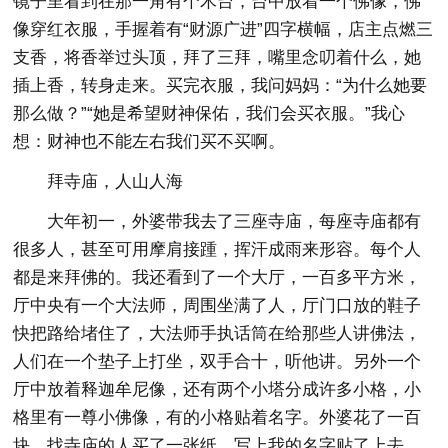
镜子里看到在那一角有个木台，台中放着一个佛像，佛
像穿红衣服，手握着有“财源广进”四字横幅，店主点燃三
支香，将香举过头顶，拜了三拜，嘴里念叨着什么，她
插上香，转身走来。买完衣服，我问妈妈：“为什么她要
那么做？”“她是希望财神保佑，我们会买衣服。”我心
想：财神也不能左右我们买不买啊。
拜寺庙，人山人海
大年初一，外婆带我去了三座寺庙，每座寺庙都有
很多人，甚至可用摩肩接踵，挥汗成雨来形容。每个人
都是来拜佛的。我还看到了一个大厅，一百多平方米，
厅中央有一个大法师，周围坐满了人，厅门口放的鞋子
快把路给堵住了，大法师手执话筒在给那些人讲佛法，
人们在一个垫子上打坐，双手合十，听他讲。另外一个
厅中放着释迦牟尼像，还有两个小塔分成许多小格，小
格里有一尊小佛像，有的小格贴着名字。外婆花了一百
块，找寺庙的人买了一张纸，写上我的名字贴了上去。