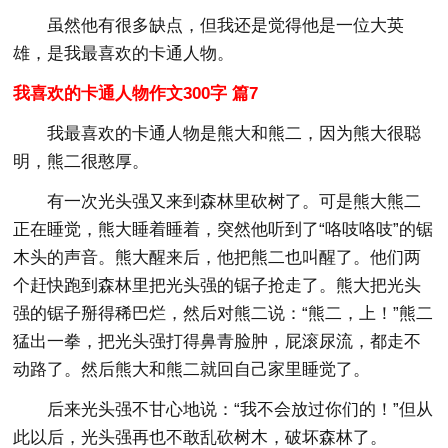
虽然他有很多缺点，但我还是觉得他是一位大英
雄，是我最喜欢的卡通人物。
我喜欢的卡通人物作文300字 篇7
我最喜欢的卡通人物是熊大和熊二，因为熊大很聪
明，熊二很憨厚。
有一次光头强又来到森林里砍树了。可是熊大熊二
正在睡觉，熊大睡着睡着，突然他听到了“咯吱咯吱”的锯
木头的声音。熊大醒来后，他把熊二也叫醒了。他们两
个赶快跑到森林里把光头强的锯子抢走了。熊大把光头
强的锯子掰得稀巴烂，然后对熊二说：“熊二，上！”熊二
猛出一拳，把光头强打得鼻青脸肿，屁滚尿流，都走不
动路了。然后熊大和熊二就回自己家里睡觉了。
后来光头强不甘心地说：“我不会放过你们的！”但从
此以后，光头强再也不敢乱砍树木，破坏森林了。