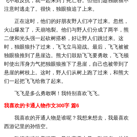
飞不敢反抗，就一起来到了死亡谷。但他们趁独眼狼不
注意时逃走了。很快，独眼狼追了上来。
正在这时，他们的好朋友野人们冲了过来。忽然，
火山爆发了，天崩地裂。他们与野人们分成了两半，熊
二便和光头强一起砍树搭桥，好让野人们跳过来。这
时，独眼狼扑了过来，飞飞立马迎战。最后，飞飞被被
独眼狼推到了悬崖边。熊大们鼓励飞飞要勇敢，飞飞顿
时使出浑身力气把独眼狼推下了悬崖，自己也被带到了
悬崖的树枝上。这时，野人们从树上跑了过来，和熊大
们一起把飞飞给救了起来。
飞飞是多么勇敢啊！我特别喜欢飞飞。
我喜欢的卡通人物作文300字 篇6
我喜欢的开通人物是谁呢？我想来想去，我最喜欢
西游记里的孙悟空。