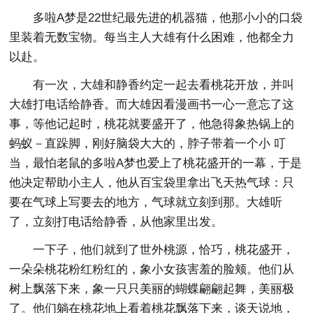
多啦A梦是22世纪最先进的机器猫，他那小小的口袋
里装着无数宝物。每当主人大雄有什么困难，他都全力
以赴。
有一次，大雄和静香约定一起去看桃花开放，并叫
大雄打电话给静香。而大雄因看漫画书一心一意忘了这
事，等他记起时，桃花就要盛开了，他急得象热锅上的
蚂蚁－直跺脚，刚好脑袋大大的，脖子带着一个小 叮
当，最怕老鼠的多啦A梦也爱上了桃花盛开的一幕，于是
他决定帮助小主人，他从百宝袋里拿出飞天热气球：只
要在气球上写要去的地方，气球就立刻到那。大雄听
了，立刻打电话给静香，从他家里出发。
一下子，他们就到了世外桃源，恰巧，桃花盛开，
一朵朵桃花粉红粉红的，象小女孩害羞的脸颊。他们从
树上飘落下来，象一只只美丽的蝴蝶翩翩起舞，美丽极
了。他们躺在桃花地上看着桃花飘落下来，谈天说地，