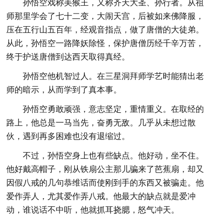
孙悟空戏称美猴王，又称齐天大圣、孙行者。从祖
师那里学会了七十二变，大闹天宫，后被如来佛降服，
压在五行山五百年，经观音指点，做了唐僧的大徒弟。
从此，孙悟空一路降妖除怪，保护唐僧历经千辛万苦，
终于护送唐僧到达西天取得真经。
孙悟空他机智过人。在三星洞拜师学艺时能猜出老
师的暗示，从而学到了真本事。
孙悟空勇敢顽强，意志坚定，重情重义。在取经的
路上，他总是一马当先，奋勇无敌。几乎从未想过散
伙，遇到再多困难也没有退缩过。
不过，孙悟空身上也有些缺点。他好动，坐不住。
他好戴高帽子，刚从铁扇公主那儿骗来了芭蕉扇，却又
因假八戒的几句恭维话而使刚到手的东西又被骗走。他
爱作弄人，尤其爱作弄八戒。他最大的缺点就是爱冲
动，谁说话不中听，他就抓耳挠腮，怒气冲天。