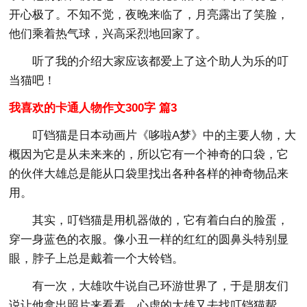
开心极了。不知不觉，夜晚来临了，月亮露出了笑脸，
他们乘着热气球，兴高采烈地回家了。
听了我的介绍大家应该都爱上了这个助人为乐的叮
当猫吧！
我喜欢的卡通人物作文300字 篇3
叮铛猫是日本动画片《哆啦A梦》中的主要人物，大
概因为它是从未来来的，所以它有一个神奇的口袋，它
的伙伴大雄总是能从口袋里找出各种各样的神奇物品来
用。
其实，叮铛猫是用机器做的，它有着白白的脸蛋，
穿一身蓝色的衣服。像小丑一样的红红的圆鼻头特别显
眼，脖子上总是戴着一个大铃铛。
有一次，大雄吹牛说自己环游世界了，于是朋友们
说让他拿出照片来看看。心虚的大雄又去找叮铛猫帮